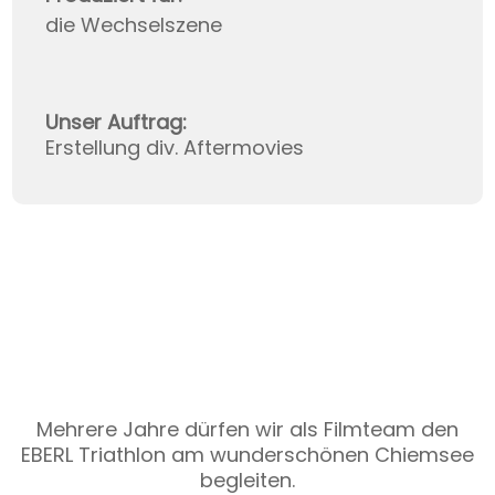
lebt
die Wechselszene
von
Vide
os,
die
Unser Auftrag:
wir
Erstellung div. Aftermovies
bei
Vim
eo
host
en.
Mit
dem
Lade
n
Diese
des
Website
Vide
lebt
os
von
Diese
Mehrere Jahre dürfen wir als Filmteam den
akze
Videos,
Website
EBERL Triathlon am wunderschönen Chiemsee
ptier
die
lebt
begleiten.
en
wir
von