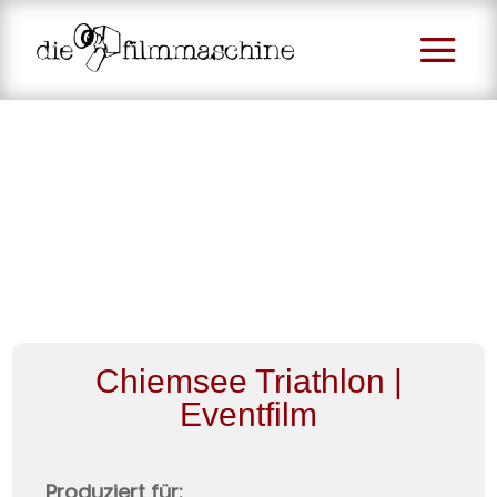
Chiemsee Triathlon |
Eventfilm
Dies
e
Web
Produziert für:
site