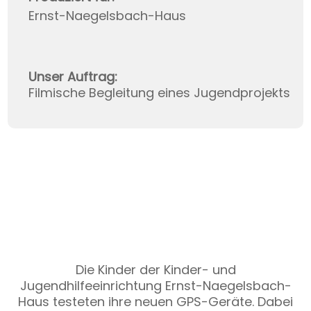
Ernst-Naegelsbach-Haus
Unser Auftrag:
Filmische Begleitung eines Jugendprojekts
Diese
Website
lebt
von
Videos,
die
wir
Die Kinder der Kinder- und
bei
Jugendhilfeeinrichtung Ernst-Naegelsbach-
Vimeo
Haus testeten ihre neuen GPS-Geräte. Dabei
hosten.