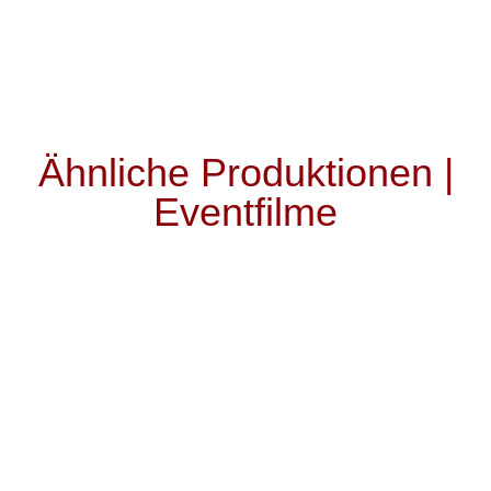
immer
entsperren
Ähnliche Produktionen |
Eventfilme
25 Jahre Bauamt Amberg / Sulzbach |
Eventfilm