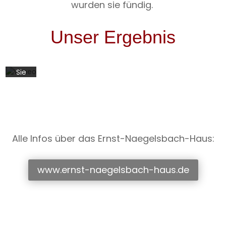
wurden sie fündig.
Mit
dem
Laden
Unser Ergebnis
des
Videos
akzeptieren
Sie
die
Datenschutzerklärung
von
Vimeo.
Mehr
erfahren
Alle Infos über das Ernst-Naegelsbach-Haus:
Video
laden
www.ernst-naegelsbach-haus.de
Videos
von
Vimeo