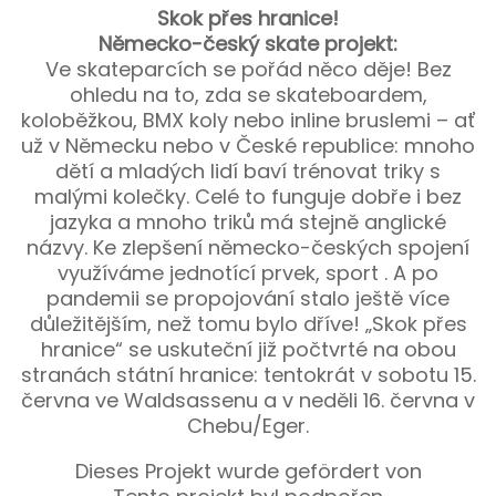
Skok přes hranice!
Německo-český skate projekt:
Ve skateparcích se pořád něco děje! Bez
ohledu na to, zda se skateboardem,
koloběžkou, BMX koly nebo inline bruslemi – ať
už v Německu nebo v České republice: mnoho
dětí a mladých lidí baví trénovat triky s
malými kolečky. Celé to funguje dobře i bez
jazyka a mnoho triků má stejně anglické
názvy. Ke zlepšení německo-českých spojení
využíváme jednotící prvek, sport . A po
pandemii se propojování stalo ještě více
důležitějším, než tomu bylo dříve! „Skok přes
hranice“ se uskuteční již počtvrté na obou
stranách státní hranice: tentokrát v sobotu 15.
června ve Waldsassenu a v neděli 16. června v
Chebu/Eger.
Dieses Projekt wurde gefördert von