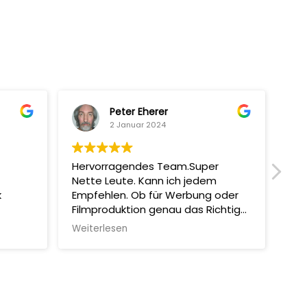
Peter Eherer
2 Januar 2024
Hervorragendes Team.Super
Mit
Nette Leute. Kann ich jedem
man
k
Empfehlen. Ob für Werbung oder
Sup
Filmproduktion genau das Richtige!
Abs
Machen Selber auch Coole
Erg
Weiterlesen
Wei
Filmchen.
und
all
aut
wie
emp