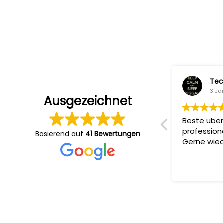
Sandi Ko
Tec
5 Januar 2024
3 Ja
Ausgezeichnet
Sehr professionelle Produktionen,
Beste über
zuverlässige Absprachen und
profession
Basierend auf
41 Bewertungen
angenehme Atmosphäre am Set.
Gerne wied
Ergebnis immer Top ????????