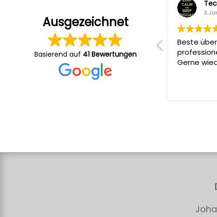
Sandi Ko
Tec
5 Januar 2024
3 Ja
Ausgezeichnet
Sehr professionelle Produktionen,
Beste über
zuverlässige Absprachen und
profession
Basierend auf
41 Bewertungen
angenehme Atmosphäre am Set.
Gerne wied
Ergebnis immer Top ????????
Joha