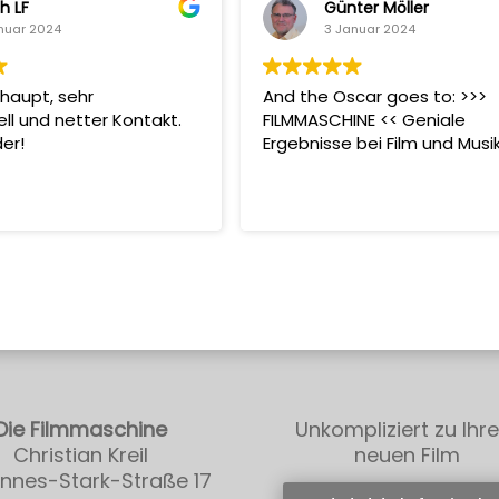
h LF
Günter Möller
nuar 2024
3 Januar 2024
haupt, sehr
And the Oscar goes to: >>>
ell und netter Kontakt.
FILMMASCHINE << Geniale
er!
Ergebnisse bei Film und Musi
Die Filmmaschine
Unkompliziert zu Ihr
Christian Kreil
neuen Film
nnes-Stark-Straße 17