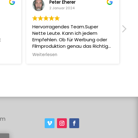
Peter Eherer
2 Januar 2024
Hervorragendes Team.Super
Mit
Nette Leute. Kann ich jedem
man
k
Empfehlen. Ob für Werbung oder
Sup
Filmproduktion genau das Richtige!
Abs
Machen Selber auch Coole
Erg
Weiterlesen
Wei
Filmchen.
und
all
aut
wie
emp
em