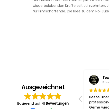
Der Erlöser unter den Energiegetränken! Gro
wiederbelebenden Kräfte seit Jahrzehnten. Jet
für Filmschaffende. Die Idee zu dem No-Budg
Sandi Ko
Tec
5 Januar 2024
3 Ja
Ausgezeichnet
Sehr professionelle Produktionen,
Beste über
zuverlässige Absprachen und
profession
Basierend auf
41 Bewertungen
angenehme Atmosphäre am Set.
Gerne wied