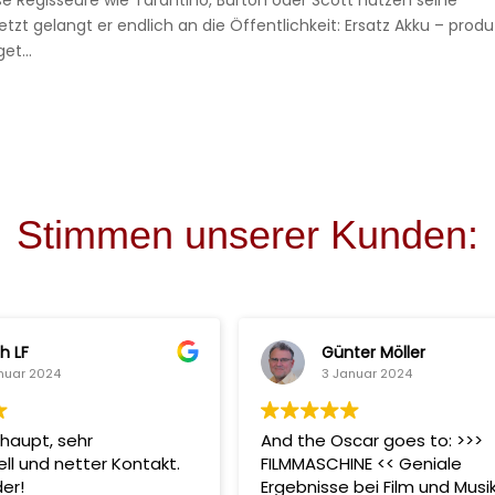
ße Regisseure wie Tarantino, Burton oder Scott nutzen seine
zt gelangt er endlich an die Öffentlichkeit: Ersatz Akku – produ
et...
Stimmen unserer Kunden:
h LF
Günter Möller
nuar 2024
3 Januar 2024
haupt, sehr
And the Oscar goes to: >>>
ell und netter Kontakt.
FILMMASCHINE << Geniale
er!
Ergebnisse bei Film und Musi