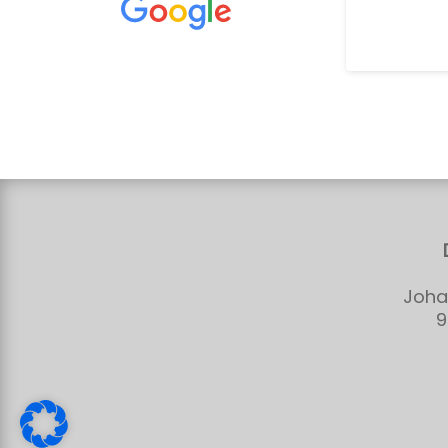
Ergebnis immer Top ????????
Joha
9