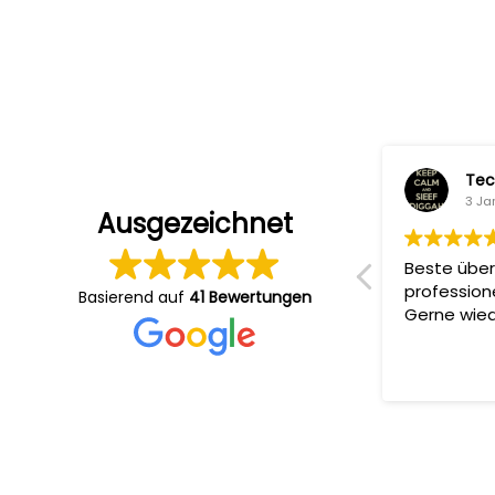
Sandi Ko
Tec
5 Januar 2024
3 Ja
Ausgezeichnet
Sehr professionelle Produktionen,
Beste über
zuverlässige Absprachen und
profession
Basierend auf
41 Bewertungen
angenehme Atmosphäre am Set.
Gerne wied
Ergebnis immer Top ????????