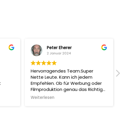
Peter Eherer
2 Januar 2024
Hervorragendes Team.Super
Mit
Nette Leute. Kann ich jedem
man
k
Empfehlen. Ob für Werbung oder
Sup
Filmproduktion genau das Richtige!
Abs
Machen Selber auch Coole
Erg
Weiterlesen
Wei
Filmchen.
und
all
aut
wie
emp