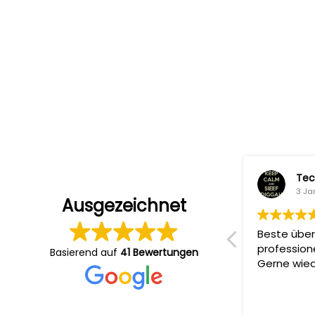
Sandi Ko
Tec
5 Januar 2024
3 Ja
Ausgezeichnet
Sehr professionelle Produktionen,
Beste über
zuverlässige Absprachen und
profession
Basierend auf
41 Bewertungen
angenehme Atmosphäre am Set.
Gerne wied
Ergebnis immer Top ????????