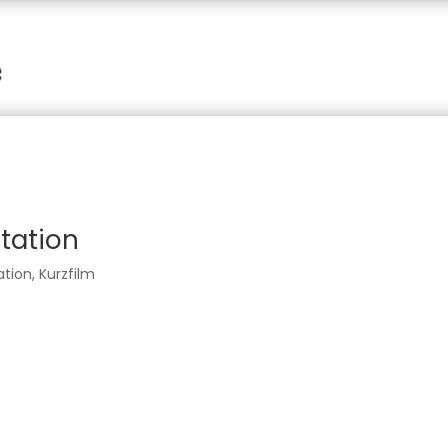
tation
tion
,
Kurzfilm