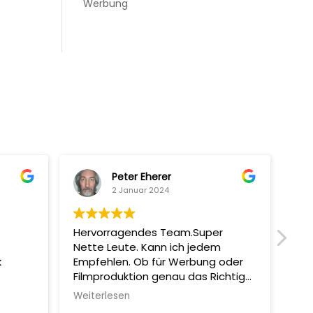
Werbung
Peter Eherer
2 Januar 2024
Hervorragendes Team.Super
Mit
Nette Leute. Kann ich jedem
man
k
Empfehlen. Ob für Werbung oder
Sup
Filmproduktion genau das Richtige!
Abs
Machen Selber auch Coole
Erg
Weiterlesen
Wei
Filmchen.
und