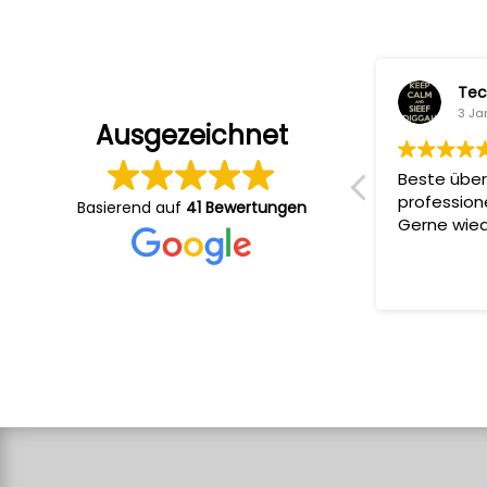
Sandi Ko
Tec
5 Januar 2024
3 Ja
Ausgezeichnet
Sehr professionelle Produktionen,
Beste über
zuverlässige Absprachen und
profession
Basierend auf
41 Bewertungen
angenehme Atmosphäre am Set.
Gerne wied
Ergebnis immer Top ????????