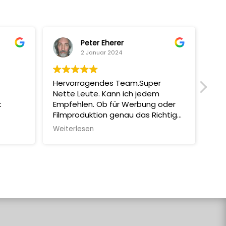
Peter Eherer
2 Januar 2024
Hervorragendes Team.Super
Mit
Nette Leute. Kann ich jedem
man
k
Empfehlen. Ob für Werbung oder
Sup
Filmproduktion genau das Richtige!
Abs
Machen Selber auch Coole
Erg
Weiterlesen
Wei
Filmchen.
und
all
aut
wie
emp