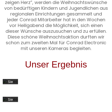
zeigen Herz”, werden die Weihnachtswünsche
Website
von bedürftigen Kindern und Jugendlichen aus
lebt
von
regionalen Einrichtungen gesammelt und
Diese
Videos,
jeder Conrad Mitarbeiter hat in den Wochen
Website
die
vor Heiligabend die Möglichkeit, sich einen
lebt
wir
dieser Wünsche auszusuchen und zu erfüllen.
von
bei
Videos,
Diese schöne Weihnachtsaktion durften wir
Vimeo
die
schon zum zweiten Mal für Conrad Electronic
hosten.
wir
mit unseren Kameras begleiten.
Mit
bei
dem
Vimeo
Laden
Unser Ergebnis
hosten.
des
Mit
Videos
dem
akzeptieren
Laden
Sie
des
die
Videos
Datenschutzerklärung
akzeptieren
von
Sie
Vimeo.
die
Mehr
Datenschutzerklärung