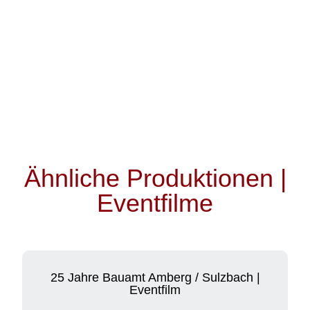
erfahren
von
Vimeo.
Video
Mehr
laden
erfahren
Video
Videos
laden
von
Vimeo
immer
Videos
entsperren
von
Vimeo
Ähnliche Produktionen |
immer
Eventfilme
entsperren
25 Jahre Bauamt Amberg / Sulzbach |
Eventfilm