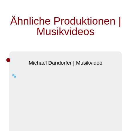
Videos
von
Vimeo
Ähnliche Produktionen |
immer
Musikvideos
entsperren
Michael Dandorfer | Musikvideo