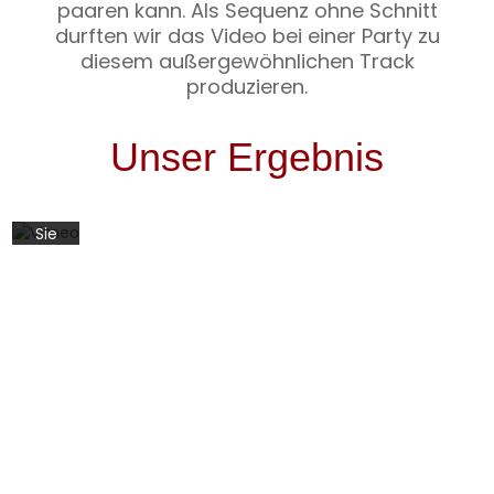
wir
paaren kann. Als Sequenz ohne Schnitt
bei
durften wir das Video bei einer Party zu
Vimeo
diesem außergewöhnlichen Track
hosten.
produzieren.
Mit
dem
Laden
Unser Ergebnis
des
Videos
akzeptieren
Sie
die
Datenschutzerklärung
von
Vimeo.
Mehr
erfahren
Video
laden