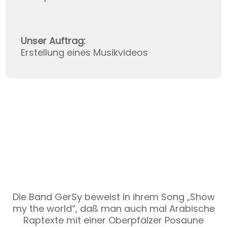
Unser Auftrag:
Erstellung eines Musikvideos
Diese
Website
lebt
Die Band GerSy beweist in ihrem Song „Show
von
Videos,
my the world“, daß man auch mal Arabische
die
Raptexte mit einer Oberpfälzer Posaune