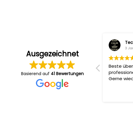
Sandi Ko
Tec
5 Januar 2024
3 Ja
Ausgezeichnet
Sehr professionelle Produktionen,
Beste über
zuverlässige Absprachen und
profession
Basierend auf
41 Bewertungen
angenehme Atmosphäre am Set.
Gerne wied
Ergebnis immer Top ????????