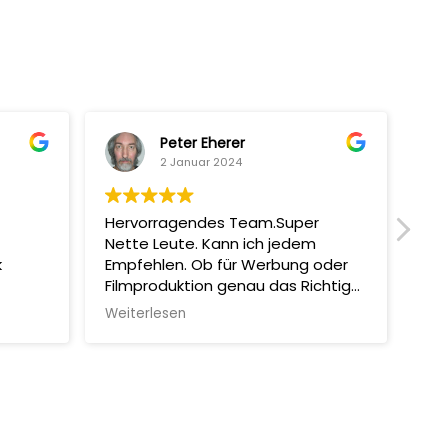
Peter Eherer
2 Januar 2024
Hervorragendes Team.Super
Mit
Nette Leute. Kann ich jedem
man
k
Empfehlen. Ob für Werbung oder
Sup
Filmproduktion genau das Richtige!
Abs
Machen Selber auch Coole
Erg
Weiterlesen
Wei
Filmchen.
und
all
aut
wie
emp